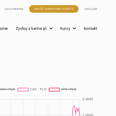
ZAŁÓŻ DARMOWE KONTO
LOGOWANIE
ENGLISH
opinie
zyskuj z kantor.pl
kursy
kontakt