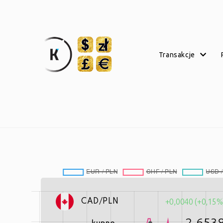
transakcje
+0,0040 (+0,15%
CAD/PLN
2,653
kupno