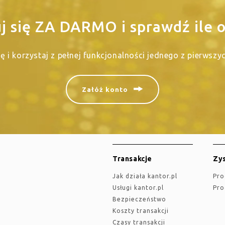
uj się ZA DARMO i sprawdź ile o
się i korzystaj z pełnej funkcjonalności jednego z pierwsz
Załóż konto
Transakcje
Zys
jak działa kantor.pl
Pr
Usługi kantor.pl
Pr
Bezpieczeństwo
Koszty transakcji
Czasy transakcji