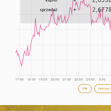
2,677
sprzedaż
24h
tydzień