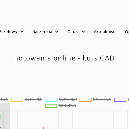
przelewy
narzędzia
o nas
aktualności
notowania online - kurs CAD
)
8