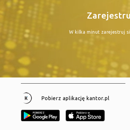
Zarejestr
W kilka minut zarejestruj 
Pobierz aplikację kantor.pl