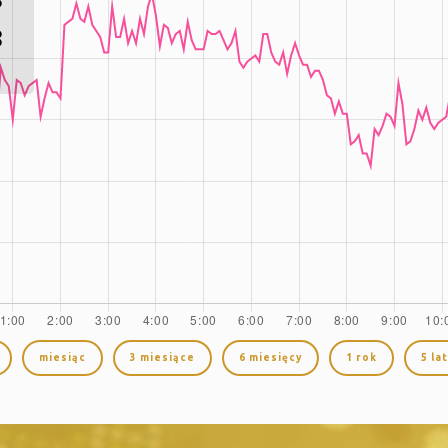
8
miesiąc
3 miesiące
6 miesięcy
1 rok
5 lat