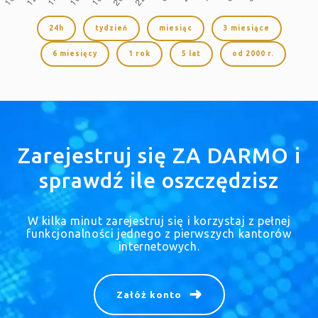
24h
tydzień
miesiąc
3 miesiące
6 miesięcy
1 rok
5 lat
od 2000 r.
Zarejestruj się ZA DARMO i
sprawdź ile oszczędzisz
W kilka minut zarejestruj się i korzystaj z pełnej
funkcjonalności jednego z pierwszych kantorów
internetowych.
Załóż konto