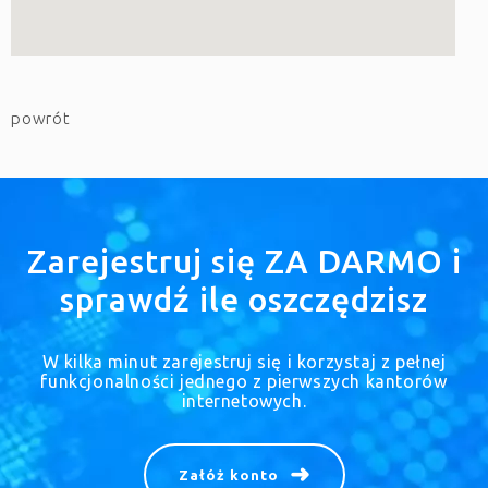
powrót
Zarejestruj się ZA DARMO i
sprawdź ile oszczędzisz
W kilka minut zarejestruj się i korzystaj z pełnej
funkcjonalności jednego z pierwszych kantorów
internetowych.
Załóż konto