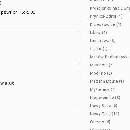
Kraków (32)
E
Krościenko nad Duna
 pawilon - lok. 35
Krynica-Zdrój (1)
Krzeszowice (1)
Libiąż (1)
Limanowa (5)
Łącko (1)
Maków Podhalański 
Miechów (2)
Mogilno (2)
Mszana Dolna (1)
 walut
Myślenice (4)
Niepołomice (5)
Nowy Sącz (6)
Nowy Targ (11)
Olesno (6)