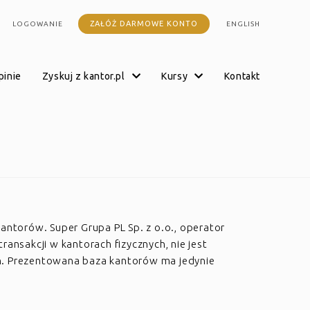
ZAŁÓŻ DARMOWE KONTO
LOGOWANIE
ENGLISH
opinie
zyskuj z kantor.pl
kursy
kontakt
kantorów. Super Grupa PL Sp. z o.o., operator
transakcji w kantorach fizycznych, nie jest
h. Prezentowana baza kantorów ma jedynie