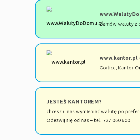
www.WalutyDo
Zamów waluty z 
www.kantor.pl 
Gorlice, Kantor O
JESTEŚ KANTOREM?
chcesz u nas wymieniać walutę po prefe
Odezwij się od nas – tel. 727 060 600