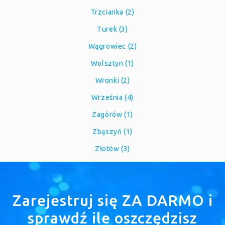
Trzcianka (2)
Turek (3)
Wągrowiec (2)
Wolsztyn (1)
Wronki (2)
Września (4)
Zagórów (1)
Zbąszyń (1)
Złotów (3)
Zarejestruj się ZA DARMO i
sprawdź ile oszczędzisz