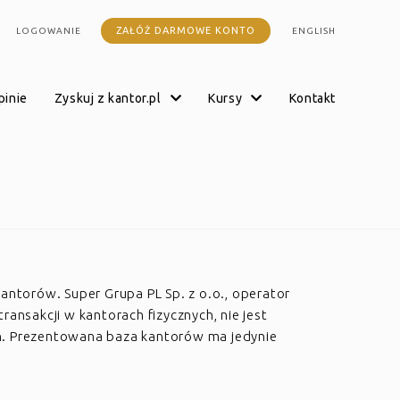
ZAŁÓŻ DARMOWE KONTO
LOGOWANIE
ENGLISH
opinie
zyskuj z kantor.pl
kursy
kontakt
kantorów. Super Grupa PL Sp. z o.o., operator
transakcji w kantorach fizycznych, nie jest
h. Prezentowana baza kantorów ma jedynie