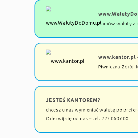
www.WalutyDo
Zamów waluty z 
www.kantor.pl 
Piwniczna-Zdrój, 
JESTEŚ KANTOREM?
chcesz u nas wymieniać walutę po prefe
Odezwij się od nas – tel. 727 060 600