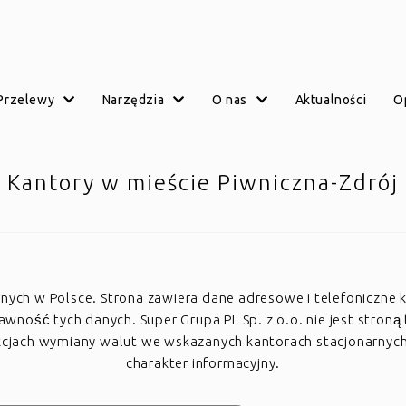
przelewy
narzędzia
o nas
aktualności
Kantory w mieście Piwniczna-Zdrój
arnych w Polsce. Strona zawiera dane adresowe i telefoniczne 
ość tych danych. Super Grupa PL Sp. z o.o. nie jest stroną 
akcjach wymiany walut we wskazanych kantorach stacjonarnyc
charakter informacyjny.